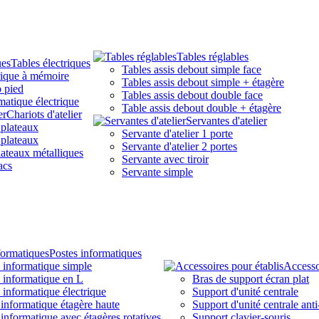
Tables réglables
Tables électriques
Tables assis debout simple face
rique à mémoire
Tables assis debout simple + étagère
 pied
Tables assis debout double face
matique électrique
Table assis debout double + étagère
Chariots d'atelier
Servantes d'atelier
 plateaux
Servante d'atelier 1 porte
 plateaux
Servante d'atelier 2 portes
lateaux métalliques
Servante avec tiroir
acs
Servante simple
Postes informatiques
i informatique simple
Accesso
i informatique en L
Bras de support écran plat
i informatique électrique
Support d'unité centrale
 informatique étagère haute
Support d'unité centrale anti
 informatique avec étagères rotatives
Support clavier-souris