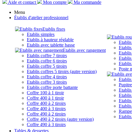
Aide et contact
Mon compte
Ma commande
Menu
Établis d'atelier professionnel
Etablis fixes
Etablis simples
Etablis à hauteur réglable
Etabli
Etablis avec tablette basse
Etabli
Etablis avec rangement
Etablis
Etablis coffre 7 tiroirs
Etablis
Etablis coffre 6 tiroirs
Etablis
Etablis coffre 5 tiroirs
Poste m
Etablis coffres 5 tiroirs (autre version)
Etablis coffre 4 tiroirs
Etablis
Etablis coffre 3 tiroirs
Pupitre
Etablis coffre porte battante
Etablis
Coffre 100 à 1 tiroir
Etablis
Coffre 400 à 1 tiroir
Etablis
Coffre 400 à 2 tiroirs
Etablis
Coffre 400 à 3 tiroirs
Rampes
Coffre 490 à 2 tiroirs
Etablis
Coffre 490 à 2 tiroirs (autre version)
Coffre 490 à 3 tiroirs
Tables & dessertes