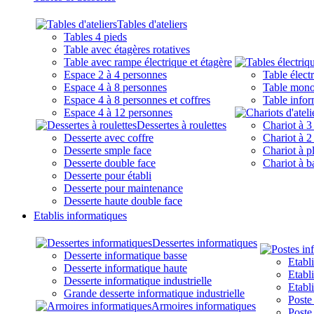
Tables d'ateliers
Tables 4 pieds
Table avec étagères rotatives
Table avec rampe électrique et étagère
Espace 2 à 4 personnes
Table élect
Espace 4 à 8 personnes
Table mono
Espace 4 à 8 personnes et coffres
Table infor
Espace 4 à 12 personnes
Dessertes à roulettes
Chariot à 3
Desserte avec coffre
Chariot à 2
Desserte smple face
Chariot à p
Desserte double face
Chariot à b
Desserte pour établi
Desserte pour maintenance
Desserte haute double face
Etablis informatiques
Dessertes informatiques
Desserte informatique basse
Etabl
Desserte informatique haute
Etabl
Desserte informatique industrielle
Etabl
Grande desserte informatique industrielle
Poste
Armoires informatiques
Poste