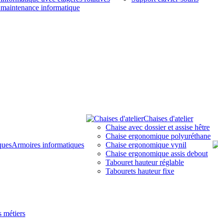
 maintenance informatique
Chaises d'atelier
Chaise avec dossier et assise hêtre
Chaise ergonomique polyuréthane
Armoires informatiques
Chaise ergonomique vynil
Chaise ergonomique assis debout
Tabouret hauteur réglable
Tabourets hauteur fixe
 métiers