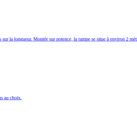
 sur la longueur. Montée sur potence, la rampe se situe à environ 2 mèt
ns au choix.