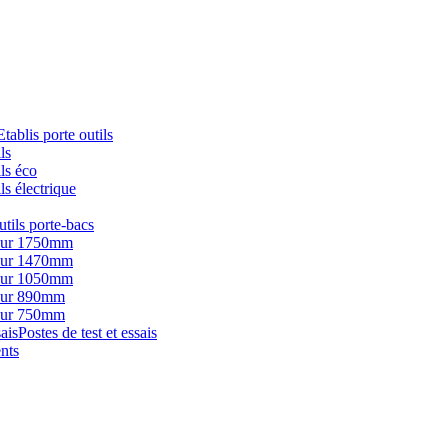
Etablis porte outils
ls
ils éco
ls électrique
utils porte-bacs
eur 1750mm
eur 1470mm
eur 1050mm
eur 890mm
eur 750mm
Postes de test et essais
nts