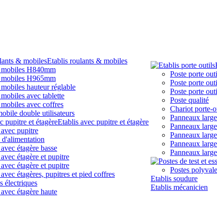
Etablis roulants & mobiles
s mobiles H840mm
Poste porte outi
s mobiles H965mm
Poste porte out
 mobiles hauteur réglable
Poste porte outi
 mobiles avec tablette
Poste qualité
 mobiles avec coffres
Chariot porte-o
obile double utilisateurs
Panneaux larg
Etablis avec pupitre et étagère
Panneaux larg
 avec pupitre
Panneaux larg
 d'alimentation
Panneaux larg
 avec étagère basse
Panneaux larg
 avec étagère et pupitre
 avec étagère et pupitre
Postes polyvale
 avec étagères, pupitres et pied coffres
Etablis soudure
 électriques
Etablis mécanicien
 avec étagère haute